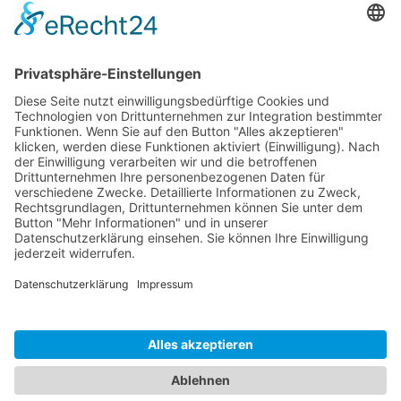
ADU Zentrale
Warburger Straße 140
33100 Paderborn
T:
0 52 51 / 160 99-0
E:
info@adu-urban.de
LinkedIn
Instagram
Facebook
YouTube
WIR LEBEN DIENSTLEISTUNG