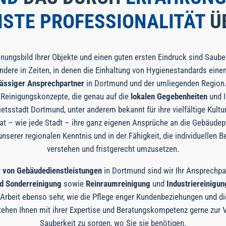
STE PROFESSIONALITÄT
Ü
inungsbild Ihrer Objekte und einen guten ersten Eindruck sind Saube
dere in Zeiten, in denen die Einhaltung von Hygienestandards eine
lässiger Ansprechpartner
in Dortmund und der umliegenden Region.
e Reinigungskonzepte, die genau auf die
lokalen Gegebenheiten
und 
tsstadt Dortmund, unter anderem bekannt für ihre vielfältige Kultu
 hat – wie jede Stadt – ihre ganz eigenen Ansprüche an die Gebäudep
, unserer regionalen Kenntnis und in der Fähigkeit, die individuellen
verstehen und fristgerecht umzusetzen.
r von Gebäudedienstleistungen
in Dortmund sind wir Ihr Ansprechpar
d Sonderreinigung
sowie
Reinraumreinigung
und
Industriereinigun
 Arbeit ebenso sehr, wie die Pflege enger Kundenbeziehungen und di
stehen Ihnen mit ihrer Expertise und Beratungskompetenz gerne zur 
Sauberkeit zu sorgen, wo Sie sie benötigen.