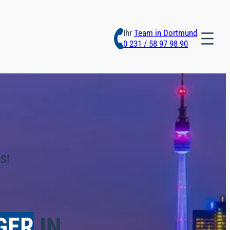
Ihr
Team in Dortmund
0 231 / 58 97 98 90
S!
GER
IN