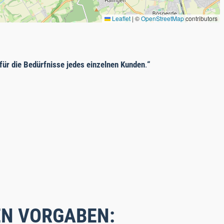
Leaflet
|
©
OpenStreetMap
contributors
ür die Bedürfnisse jedes einzelnen Kunden
.
“
EN VORGABEN: