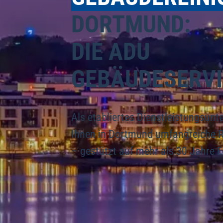
DORTMUND:
DIE ADU
GEBÄUDESERVI
Als etabliertes Dienstleistungsunt
Ihnen in Dortmund umfangreiche 
– gestützt auf mehr als 30 Jahre 