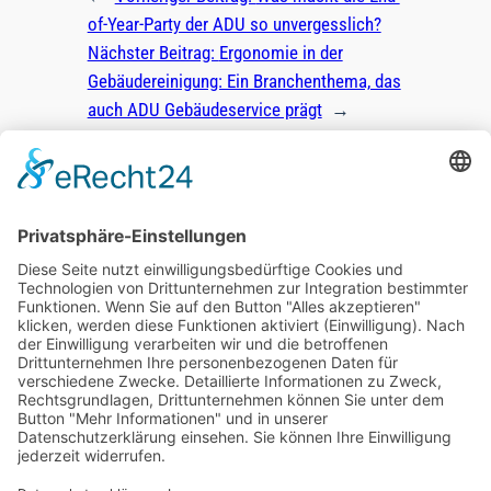
of-Year-Party der ADU so unvergesslich?
Nächster Beitrag:
Ergonomie in der
Gebäudereinigung: Ein Branchenthema, das
auch ADU Gebäudeservice prägt
→
ADU Zentrale
Warburger Straße 140
33100 Paderborn
T:
0 52 51 / 160 99-0
E:
info@adu-urban.de
LinkedIn
Instagram
Facebook
YouTube